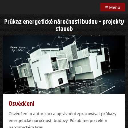
≡
Menu
Průkaz energetické náročnosti budov + projekty
staveb
Osvědčení
Osvědčení o autorizaci a oprávnění zpracovávat průkazy
energetické náročnosti budovy. Působíme po celém
pardubickém kraji.